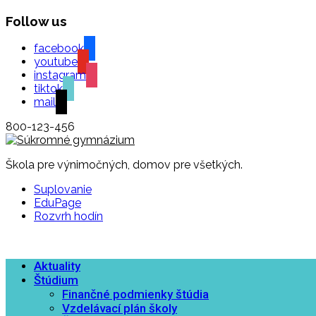
Follow us
facebook
youtube
instagram
tiktok
mail
800-123-456
Škola pre výnimočných, domov pre všetkých.
Suplovanie
EduPage
Rozvrh hodín
Aktuality
Štúdium
Finančné podmienky štúdia
Vzdelávací plán školy