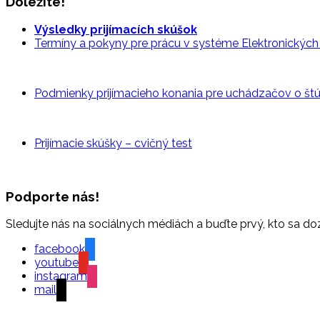
Dôležité!
Výsledky prijímacích skúšok
Termíny a pokyny pre prácu v systéme Elektronických p
Podmienky prijímacieho konania pre uchádzačov o š
Prijímacie skúšky – cvičný
test
Podporte nás!
Sledujte nás na sociálnych médiách a buďte prvý, kto sa do
facebook
youtube
instagram
mail