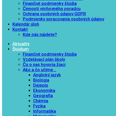
Finančné podmienky štúdia
Činnosti výchovného poradcu
Ochrana osobných údajov GDPR
Podmienky spracovania osobných údajov
Kalendár úloh
Kontakt
Kde nás nájdete?
Aktuality
Štúdium
Finančné podmienky štúdia
Vzdelávací plán školy
Čo o nas hovoria žiaci
Ako a čo učíme…
Anglický jazyk
Biológia
Dejepis
Ekonomika
Geografia
Chémia
Fyzika
Informatika