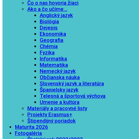
Čo o nas hovoria žiaci
Ako a čo učíme…
Anglický jazyk
Biológia
Dejepis
Ekonomika
Geografia
Chémia
Fyzika
Informatika
Matematika
Nemecký jazyk
Občianska náuka
Slovenský jazyk a literatúra
Španielsky jazyk
Telesná a športová výchova
Umenie a kultúra
Materiály a pracovné listy
Projekty Erasmus+
Štipendijný poriadok
Maturita 2026
Fotogaléria