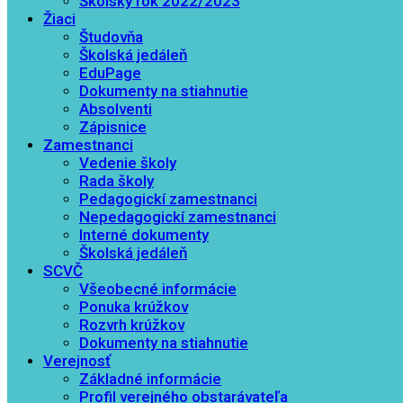
Školský rok 2022/2023
Žiaci
Študovňa
Školská jedáleň
EduPage
Dokumenty na stiahnutie
Absolventi
Zápisnice
Zamestnanci
Vedenie školy
Rada školy
Pedagogickí zamestnanci
Nepedagogickí zamestnanci
Interné dokumenty
Školská jedáleň
SCVČ
Všeobecné informácie
Ponuka krúžkov
Rozvrh krúžkov
Dokumenty na stiahnutie
Verejnosť
Základné informácie
Profil verejného obstarávateľa