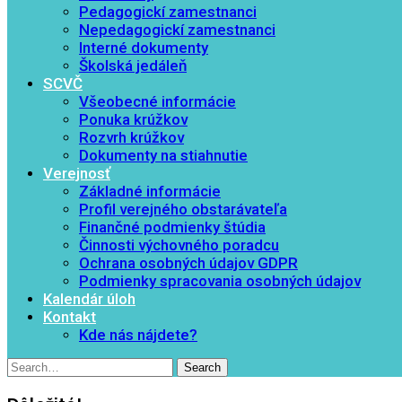
Pedagogickí zamestnanci
Nepedagogickí zamestnanci
Interné dokumenty
Školská jedáleň
SCVČ
Všeobecné informácie
Ponuka krúžkov
Rozvrh krúžkov
Dokumenty na stiahnutie
Verejnosť
Základné informácie
Profil verejného obstarávateľa
Finančné podmienky štúdia
Činnosti výchovného poradcu
Ochrana osobných údajov GDPR
Podmienky spracovania osobných údajov
Kalendár úloh
Kontakt
Kde nás nájdete?