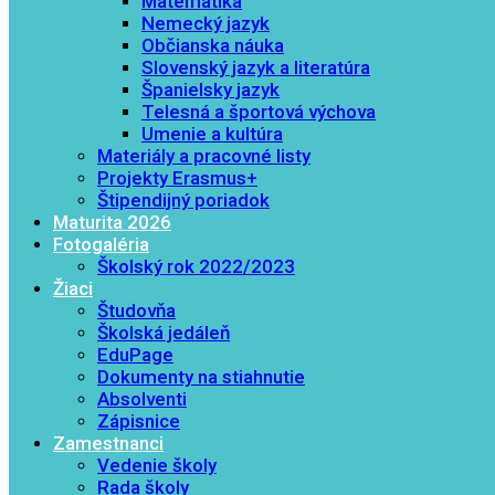
Matematika
Nemecký jazyk
Občianska náuka
Slovenský jazyk a literatúra
Španielsky jazyk
Telesná a športová výchova
Umenie a kultúra
Materiály a pracovné listy
Projekty Erasmus+
Štipendijný poriadok
Maturita 2026
Fotogaléria
Školský rok 2022/2023
Žiaci
Študovňa
Školská jedáleň
EduPage
Dokumenty na stiahnutie
Absolventi
Zápisnice
Zamestnanci
Vedenie školy
Rada školy