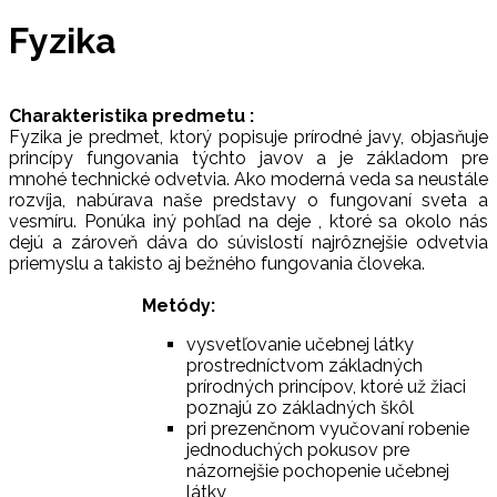
Fyzika
Charakteristika predmetu :
Fyzika je predmet, ktorý popisuje prírodné javy, objasňuje
princípy fungovania týchto javov a je základom pre
mnohé technické odvetvia. Ako moderná veda sa neustále
rozvíja, nabúrava naše predstavy o fungovaní sveta a
vesmíru. Ponúka iný pohľad na deje , ktoré sa okolo nás
dejú a zároveň dáva do súvislostí najrôznejšie odvetvia
priemyslu a takisto aj bežného fungovania človeka.
Metódy:
vysvetľovanie učebnej látky
prostredníctvom základných
prírodných princípov, ktoré už žiaci
poznajú zo základných škôl
pri prezenčnom vyučovaní robenie
jednoduchých pokusov pre
názornejšie pochopenie učebnej
látky