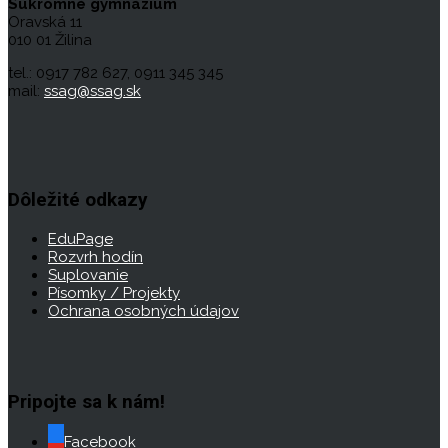
Súkromné gymnázium
Oravská 11
010 01 Žilina
tel.: 0917 782 627, 0911 345 345
mail:
ssag@ssag.sk
Dôležité odkazy
EduPage
Rozvrh hodín
Suplovanie
Písomky / Projekty
Ochrana osobných údajov
Pripojte sa k nám!
Facebook