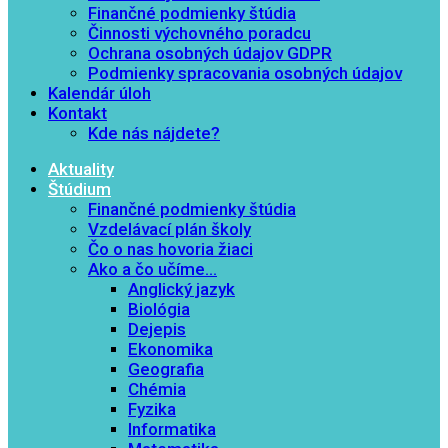
Finančné podmienky štúdia
Činnosti výchovného poradcu
Ochrana osobných údajov GDPR
Podmienky spracovania osobných údajov
Kalendár úloh
Kontakt
Kde nás nájdete?
Aktuality
Štúdium
Finančné podmienky štúdia
Vzdelávací plán školy
Čo o nas hovoria žiaci
Ako a čo učíme…
Anglický jazyk
Biológia
Dejepis
Ekonomika
Geografia
Chémia
Fyzika
Informatika