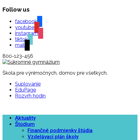
Follow us
facebook
youtube
instagram
tiktok
mail
800-123-456
Škola pre výnimočných, domov pre všetkých.
Suplovanie
EduPage
Rozvrh hodín
Aktuality
Štúdium
Finančné podmienky štúdia
Vzdelávací plán školy