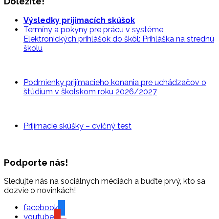
Dôležité!
Výsledky prijímacích skúšok
Termíny a pokyny pre prácu v systéme
Elektronických prihlášok do škôl: Prihláška na strednú
školu
Podmienky prijímacieho konania pre uchádzačov o
štúdium v školskom roku 2026/2027
Prijímacie skúšky – cvičný
test
Podporte nás!
Sledujte nás na sociálnych médiách a buďte prvý, kto sa
dozvie o novinkách!
facebook
youtube