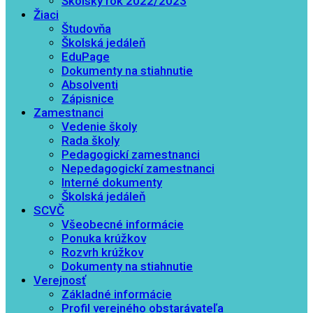
Školský rok 2022/2023
Žiaci
Študovňa
Školská jedáleň
EduPage
Dokumenty na stiahnutie
Absolventi
Zápisnice
Zamestnanci
Vedenie školy
Rada školy
Pedagogickí zamestnanci
Nepedagogickí zamestnanci
Interné dokumenty
Školská jedáleň
SCVČ
Všeobecné informácie
Ponuka krúžkov
Rozvrh krúžkov
Dokumenty na stiahnutie
Verejnosť
Základné informácie
Profil verejného obstarávateľa