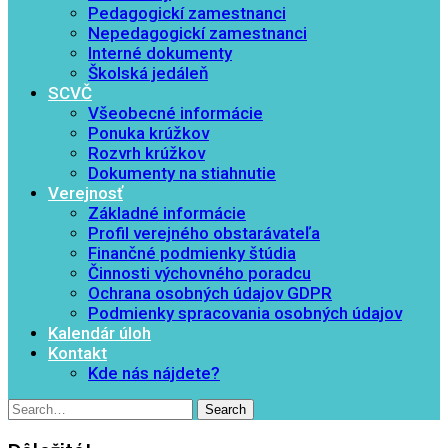
Pedagogickí zamestnanci
Nepedagogickí zamestnanci
Interné dokumenty
Školská jedáleň
SCVČ
Všeobecné informácie
Ponuka krúžkov
Rozvrh krúžkov
Dokumenty na stiahnutie
Verejnosť
Základné informácie
Profil verejného obstarávateľa
Finančné podmienky štúdia
Činnosti výchovného poradcu
Ochrana osobných údajov GDPR
Podmienky spracovania osobných údajov
Kalendár úloh
Kontakt
Kde nás nájdete?