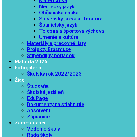
Matematika
Nemecký jazyk
Občianska náuka
Slovenský jazyk a literatúra
Španielsky jazyk
Telesná a športová výchova
Umenie a kultúra
Materiály a pracovné listy
Projekty Erasmus+
Štipendijný poriadok
Maturita 2026
Fotogaléria
Školský rok 2022/2023
Žiaci
Študovňa
Školská jedáleň
EduPage
Dokumenty na stiahnutie
Absolventi
Zápisnice
Zamestnanci
Vedenie školy
Rada školy