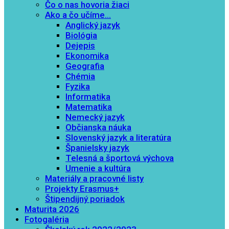
Čo o nas hovoria žiaci
Ako a čo učíme…
Anglický jazyk
Biológia
Dejepis
Ekonomika
Geografia
Chémia
Fyzika
Informatika
Matematika
Nemecký jazyk
Občianska náuka
Slovenský jazyk a literatúra
Španielsky jazyk
Telesná a športová výchova
Umenie a kultúra
Materiály a pracovné listy
Projekty Erasmus+
Štipendijný poriadok
Maturita 2026
Fotogaléria