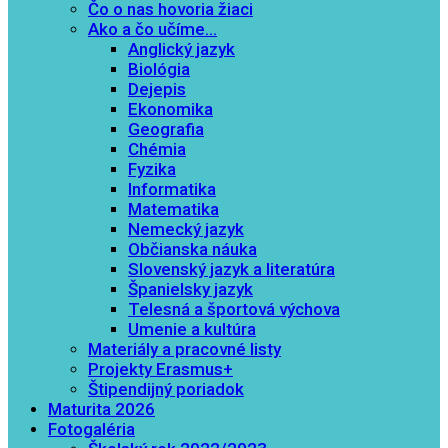
Čo o nas hovoria žiaci
Ako a čo učíme…
Anglický jazyk
Biológia
Dejepis
Ekonomika
Geografia
Chémia
Fyzika
Informatika
Matematika
Nemecký jazyk
Občianska náuka
Slovenský jazyk a literatúra
Španielsky jazyk
Telesná a športová výchova
Umenie a kultúra
Materiály a pracovné listy
Projekty Erasmus+
Štipendijný poriadok
Maturita 2026
Fotogaléria