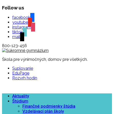
Follow us
facebook
youtube
instagram
tiktok
mail
800-123-456
Škola pre výnimočných, domov pre všetkých.
Suplovanie
EduPage
Rozvrh hodín
Aktuality
Štúdium
Finančné podmienky štúdia
Vzdelávací plán školy