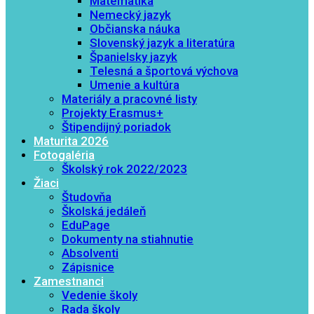
Matematika
Nemecký jazyk
Občianska náuka
Slovenský jazyk a literatúra
Španielsky jazyk
Telesná a športová výchova
Umenie a kultúra
Materiály a pracovné listy
Projekty Erasmus+
Štipendijný poriadok
Maturita 2026
Fotogaléria
Školský rok 2022/2023
Žiaci
Študovňa
Školská jedáleň
EduPage
Dokumenty na stiahnutie
Absolventi
Zápisnice
Zamestnanci
Vedenie školy
Rada školy