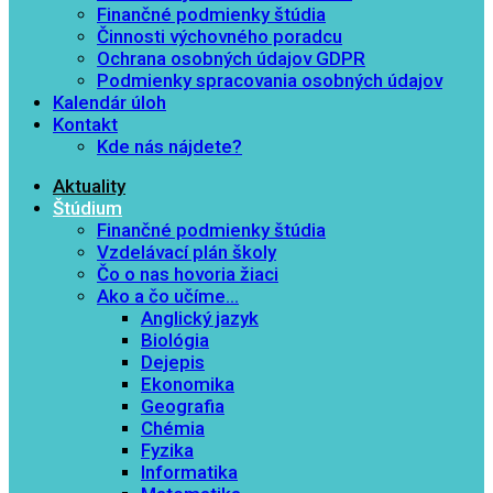
Finančné podmienky štúdia
Činnosti výchovného poradcu
Ochrana osobných údajov GDPR
Podmienky spracovania osobných údajov
Kalendár úloh
Kontakt
Kde nás nájdete?
Aktuality
Štúdium
Finančné podmienky štúdia
Vzdelávací plán školy
Čo o nas hovoria žiaci
Ako a čo učíme…
Anglický jazyk
Biológia
Dejepis
Ekonomika
Geografia
Chémia
Fyzika
Informatika