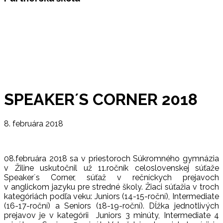
SPEAKER´S CORNER 2018
8. februára 2018
08.februára 2018 sa v priestoroch Súkromného gymnázia
v Žiline uskutočnil už 11.ročník celoslovenskej súťaže
Speaker´s Corner, súťaž v rečníckych prejavoch
v anglickom jazyku pre stredné školy. Žiaci súťažia v troch
kategóriách podľa veku: Juniors (14-15-roční), Intermediate
(16-17-roční) a Seniors (18-19-roční). Dĺžka jednotlivých
prejavov je v kategórii Juniors 3 minúty, Intermediate 4