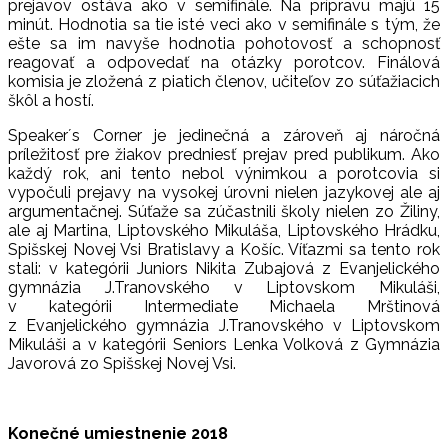
prejavov ostáva ako v semifinále. Na prípravu majú 15
minút. Hodnotia sa tie isté veci ako v semifinále s tým, že
ešte sa im navyše hodnotia pohotovosť a schopnosť
reagovať a odpovedať na otázky porotcov. Finálová
komisia je zložená z piatich členov, učiteľov zo súťažiacich
škôl a hostí.
Speaker´s Corner je jedinečná a zároveň aj náročná
príležitosť pre žiakov predniesť prejav pred publikum. Ako
každý rok, ani tento nebol výnimkou a porotcovia si
vypočuli prejavy na vysokej úrovni nielen jazykovej ale aj
argumentačnej. Súťaže sa zúčastnili školy nielen zo Žiliny,
ale aj Martina, Liptovského Mikuláša, Liptovského Hrádku,
Spišskej Novej Vsi Bratislavy a Košíc. Víťazmi sa tento rok
stali: v kategórii Juniors Nikita Zubajová z Evanjelického
gymnázia J.Tranovského v Liptovskom Mikuláši,
v kategórii Intermediate Michaela Mrštinová
z Evanjelického gymnázia J.Tranovského v Liptovskom
Mikuláši a v kategórii Seniors Lenka Volková z Gymnázia
Javorová zo Spišskej Novej Vsi.
Konečné umiestnenie 2018