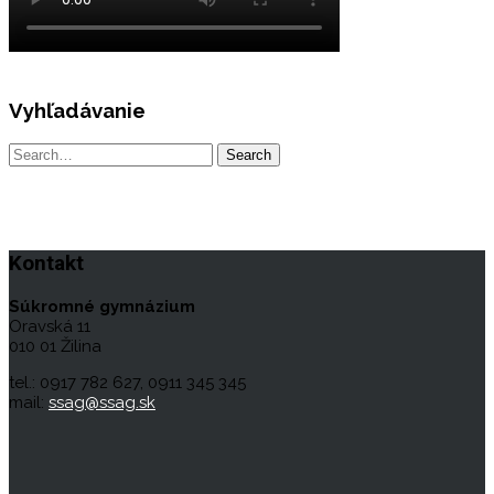
Vyhľadávanie
Kontakt
Súkromné gymnázium
Oravská 11
010 01 Žilina
tel.: 0917 782 627, 0911 345 345
mail:
ssag@ssag.sk