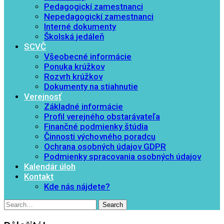
Pedagogickí zamestnanci
Nepedagogickí zamestnanci
Interné dokumenty
Školská jedáleň
SCVČ
Všeobecné informácie
Ponuka krúžkov
Rozvrh krúžkov
Dokumenty na stiahnutie
Verejnosť
Základné informácie
Profil verejného obstarávateľa
Finančné podmienky štúdia
Činnosti výchovného poradcu
Ochrana osobných údajov GDPR
Podmienky spracovania osobných údajov
Kalendár úloh
Kontakt
Kde nás nájdete?