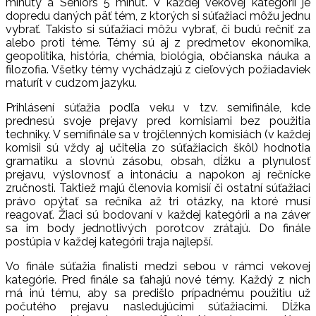
minúty a Seniors 5 minút. V každej vekovej kategórii je
dopredu daných päť tém, z ktorých si súťažiaci môžu jednu
vybrať. Takisto si súťažiaci môžu vybrať, či budú rečniť za
alebo proti téme. Témy sú aj z predmetov ekonomika,
geopolitika, história, chémia, biológia, občianska náuka a
filozofia. Všetky témy vychádzajú z cieľových požiadaviek
maturít v cudzom jazyku.
Prihlásení súťažia podľa veku v tzv. semifinále, kde
prednesú svoje prejavy pred komisiami bez použitia
techniky. V semifinále sa v trojčlenných komisiách (v každej
komisii sú vždy aj učitelia zo súťažiacich škôl) hodnotia
gramatiku a slovnú zásobu, obsah, dĺžku a plynulosť
prejavu, výslovnosť a intonáciu a napokon aj rečnícke
zručnosti. Taktiež majú členovia komisií či ostatní súťažiaci
právo opýtať sa rečníka až tri otázky, na ktoré musí
reagovať. Žiaci sú bodovaní v každej kategórii a na záver
sa im body jednotlivých porotcov zrátajú. Do finále
postúpia v každej kategórii traja najlepší.
Vo finále súťažia finalisti medzi sebou v rámci vekovej
kategórie. Pred finále sa ťahajú nové témy. Každý z nich
má inú tému, aby sa predišlo prípadnému použitiu už
počutého prejavu nasledujúcimi súťažiacimi. Dĺžka