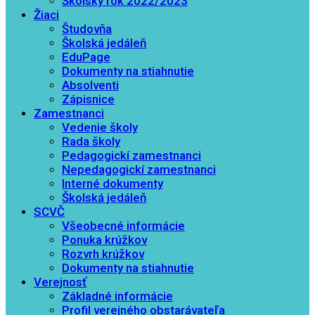
Školský rok 2022/2023
Žiaci
Študovňa
Školská jedáleň
EduPage
Dokumenty na stiahnutie
Absolventi
Zápisnice
Zamestnanci
Vedenie školy
Rada školy
Pedagogickí zamestnanci
Nepedagogickí zamestnanci
Interné dokumenty
Školská jedáleň
SCVČ
Všeobecné informácie
Ponuka krúžkov
Rozvrh krúžkov
Dokumenty na stiahnutie
Verejnosť
Základné informácie
Profil verejného obstarávateľa