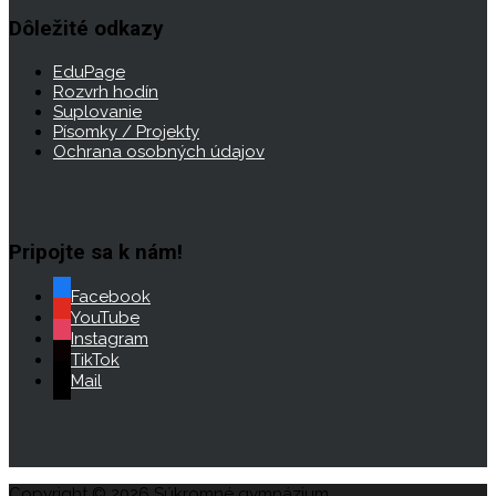
Dôležité odkazy
EduPage
Rozvrh hodín
Suplovanie
Písomky / Projekty
Ochrana osobných údajov
Pripojte sa k nám!
Facebook
YouTube
Instagram
TikTok
Mail
Copyright © 2026 Súkromné gymnázium