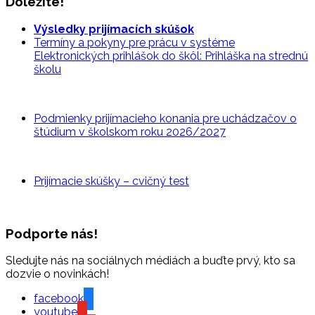
Dôležité!
Výsledky prijímacích skúšok
Termíny a pokyny pre prácu v systéme
Elektronických prihlášok do škôl: Prihláška na strednú
školu
Podmienky prijímacieho konania pre uchádzačov o
štúdium v školskom roku 2026/2027
Prijímacie skúšky – cvičný
test
Podporte nás!
Sledujte nás na sociálnych médiách a buďte prvý, kto sa
dozvie o novinkách!
facebook
youtube