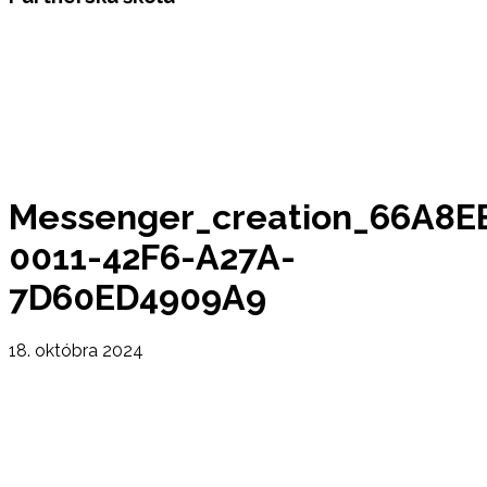
Messenger_creation_66A8E
0011-42F6-A27A-
7D60ED4909A9
18. októbra 2024