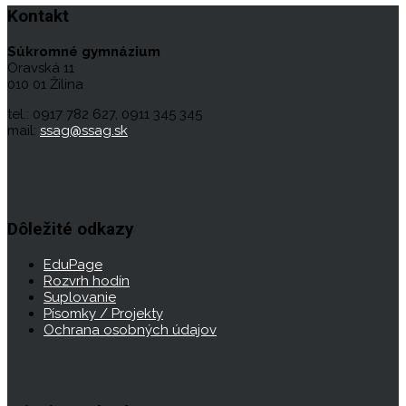
Kontakt
Súkromné gymnázium
Oravská 11
010 01 Žilina
tel.: 0917 782 627, 0911 345 345
mail:
ssag@ssag.sk
Dôležité odkazy
EduPage
Rozvrh hodín
Suplovanie
Písomky / Projekty
Ochrana osobných údajov