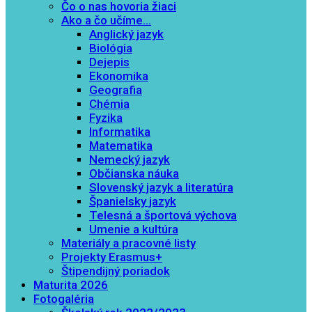
Čo o nas hovoria žiaci
Ako a čo učíme…
Anglický jazyk
Biológia
Dejepis
Ekonomika
Geografia
Chémia
Fyzika
Informatika
Matematika
Nemecký jazyk
Občianska náuka
Slovenský jazyk a literatúra
Španielsky jazyk
Telesná a športová výchova
Umenie a kultúra
Materiály a pracovné listy
Projekty Erasmus+
Štipendijný poriadok
Maturita 2026
Fotogaléria