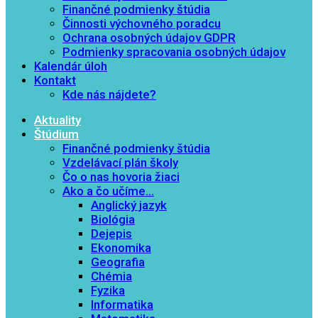
Finančné podmienky štúdia
Činnosti výchovného poradcu
Ochrana osobných údajov GDPR
Podmienky spracovania osobných údajov
Kalendár úloh
Kontakt
Kde nás nájdete?
Aktuality
Štúdium
Finančné podmienky štúdia
Vzdelávací plán školy
Čo o nas hovoria žiaci
Ako a čo učíme…
Anglický jazyk
Biológia
Dejepis
Ekonomika
Geografia
Chémia
Fyzika
Informatika