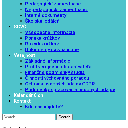
Pedagogickí zamestnanci
Nepedagogickí zamestnanci
Interné dokumenty
Školská jedáleň
SCVČ
Všeobecné informácie
Ponuka krúžkov
Rozvrh krúžkov
Dokumenty na stiahnutie
Verejnosť
Základné informácie
Profil verejného obstarávateľa
Finančné podmienky štúdia
Činnosti výchovného poradcu
Ochrana osobných údajov GDPR
Podmienky spracovania osobných údajov
Kalendár úloh
Kontakt
Kde nás nájdete?