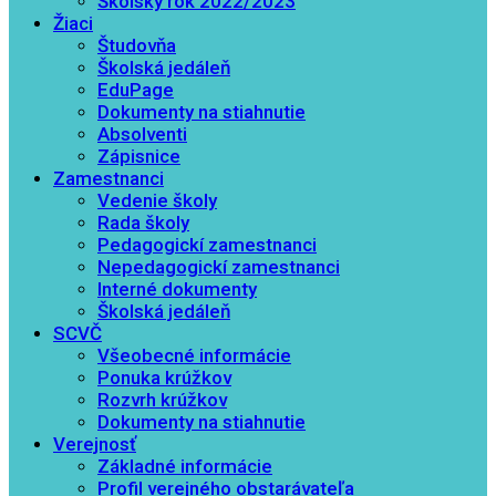
Školský rok 2022/2023
Žiaci
Študovňa
Školská jedáleň
EduPage
Dokumenty na stiahnutie
Absolventi
Zápisnice
Zamestnanci
Vedenie školy
Rada školy
Pedagogickí zamestnanci
Nepedagogickí zamestnanci
Interné dokumenty
Školská jedáleň
SCVČ
Všeobecné informácie
Ponuka krúžkov
Rozvrh krúžkov
Dokumenty na stiahnutie
Verejnosť
Základné informácie
Profil verejného obstarávateľa