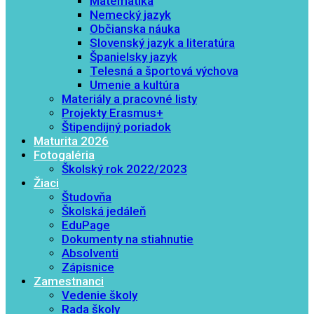
Matematika
Nemecký jazyk
Občianska náuka
Slovenský jazyk a literatúra
Španielsky jazyk
Telesná a športová výchova
Umenie a kultúra
Materiály a pracovné listy
Projekty Erasmus+
Štipendijný poriadok
Maturita 2026
Fotogaléria
Školský rok 2022/2023
Žiaci
Študovňa
Školská jedáleň
EduPage
Dokumenty na stiahnutie
Absolventi
Zápisnice
Zamestnanci
Vedenie školy
Rada školy