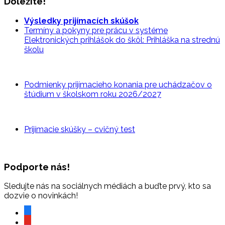
Dôležité!
Výsledky prijímacích skúšok
Termíny a pokyny pre prácu v systéme
Elektronických prihlášok do škôl: Prihláška na strednú
školu
Podmienky prijímacieho konania pre uchádzačov o
štúdium v školskom roku 2026/2027
Prijímacie skúšky – cvičný
test
Podporte nás!
Sledujte nás na sociálnych médiách a buďte prvý, kto sa
dozvie o novinkách!
facebook
youtube