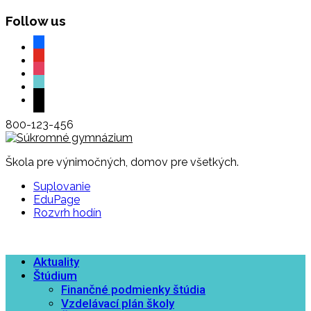
Follow us
facebook
youtube
instagram
tiktok
mail
800-123-456
Škola pre výnimočných, domov pre všetkých.
Suplovanie
EduPage
Rozvrh hodín
Aktuality
Štúdium
Finančné podmienky štúdia
Vzdelávací plán školy