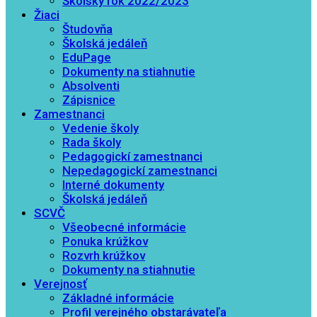
Školský rok 2022/2023
Žiaci
Študovňa
Školská jedáleň
EduPage
Dokumenty na stiahnutie
Absolventi
Zápisnice
Zamestnanci
Vedenie školy
Rada školy
Pedagogickí zamestnanci
Nepedagogickí zamestnanci
Interné dokumenty
Školská jedáleň
SCVČ
Všeobecné informácie
Ponuka krúžkov
Rozvrh krúžkov
Dokumenty na stiahnutie
Verejnosť
Základné informácie
Profil verejného obstarávateľa