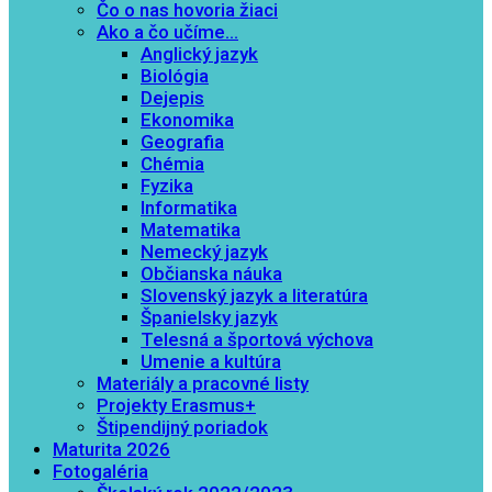
Čo o nas hovoria žiaci
Ako a čo učíme…
Anglický jazyk
Biológia
Dejepis
Ekonomika
Geografia
Chémia
Fyzika
Informatika
Matematika
Nemecký jazyk
Občianska náuka
Slovenský jazyk a literatúra
Španielsky jazyk
Telesná a športová výchova
Umenie a kultúra
Materiály a pracovné listy
Projekty Erasmus+
Štipendijný poriadok
Maturita 2026
Fotogaléria