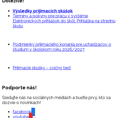
Dôležité!
Výsledky prijímacích skúšok
Termíny a pokyny pre prácu v systéme
Elektronických prihlášok do škôl: Prihláška na strednú
školu
Podmienky prijímacieho konania pre uchádzačov o
štúdium v školskom roku 2026/2027
Prijímacie skúšky – cvičný
test
Podporte nás!
Sledujte nás na sociálnych médiách a buďte prvý, kto sa
dozvie o novinkách!
facebook
youtube