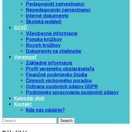
Pedagogickí zamestnanci
Nepedagogickí zamestnanci
Interné dokumenty
Školská jedáleň
SCVČ
Všeobecné informácie
Ponuka krúžkov
Rozvrh krúžkov
Dokumenty na stiahnutie
Verejnosť
Základné informácie
Profil verejného obstarávateľa
Finančné podmienky štúdia
Činnosti výchovného poradcu
Ochrana osobných údajov GDPR
Podmienky spracovania osobných údajov
Kalendár úloh
Kontakt
Kde nás nájdete?