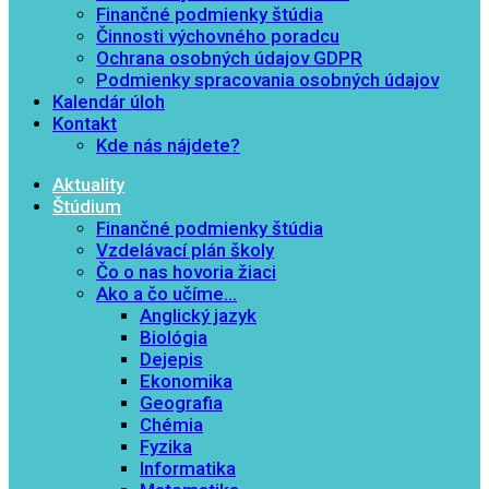
Finančné podmienky štúdia
Činnosti výchovného poradcu
Ochrana osobných údajov GDPR
Podmienky spracovania osobných údajov
Kalendár úloh
Kontakt
Kde nás nájdete?
Aktuality
Štúdium
Finančné podmienky štúdia
Vzdelávací plán školy
Čo o nas hovoria žiaci
Ako a čo učíme…
Anglický jazyk
Biológia
Dejepis
Ekonomika
Geografia
Chémia
Fyzika
Informatika