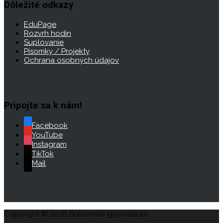
Dôležité odkazy
EduPage
Rozvrh hodín
Suplovanie
Písomky / Projekty
Ochrana osobných údajov
Pripojte sa k nám!
Facebook
YouTube
Instagram
TikTok
Mail
Copyright © 2026 Súkromné gymnázium