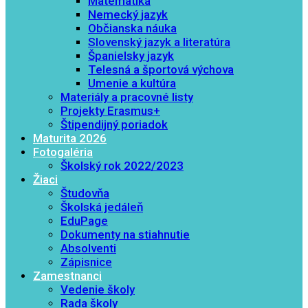
Matematika
Nemecký jazyk
Občianska náuka
Slovenský jazyk a literatúra
Španielsky jazyk
Telesná a športová výchova
Umenie a kultúra
Materiály a pracovné listy
Projekty Erasmus+
Štipendijný poriadok
Maturita 2026
Fotogaléria
Školský rok 2022/2023
Žiaci
Študovňa
Školská jedáleň
EduPage
Dokumenty na stiahnutie
Absolventi
Zápisnice
Zamestnanci
Vedenie školy
Rada školy