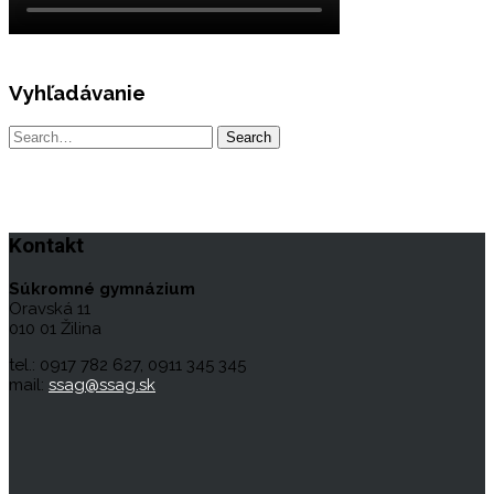
Vyhľadávanie
Kontakt
Súkromné gymnázium
Oravská 11
010 01 Žilina
tel.: 0917 782 627, 0911 345 345
mail:
ssag@ssag.sk