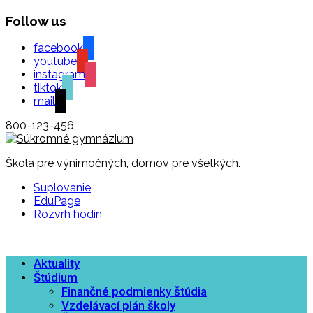
Follow us
facebook
youtube
instagram
tiktok
mail
800-123-456
Škola pre výnimočných, domov pre všetkých.
Suplovanie
EduPage
Rozvrh hodín
Aktuality
Štúdium
Finančné podmienky štúdia
Vzdelávací plán školy