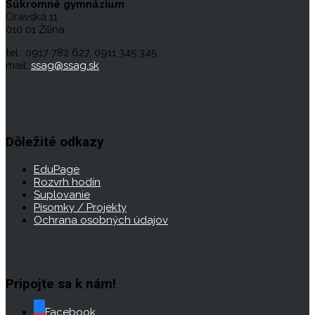
Súkromné gymnázium
Oravská 11
010 01 Žilina
tel.: 0917 782 627, 0911 345 345
mail:
ssag@ssag.sk
Dôležité odkazy
EduPage
Rozvrh hodín
Suplovanie
Písomky / Projekty
Ochrana osobných údajov
Pripojte sa k nám!
Facebook