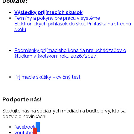
Dôležité!
Výsledky prijímacích skúšok
Termíny a pokyny pre prácu v systéme
Elektronických prihlášok do škôl: Prihláška na strednú
školu
Podmienky prijímacieho konania pre uchádzačov o
štúdium v školskom roku 2026/2027
Prijímacie skúšky – cvičný
test
Podporte nás!
Sledujte nás na sociálnych médiách a buďte prvý, kto sa
dozvie o novinkách!
facebook
youtube