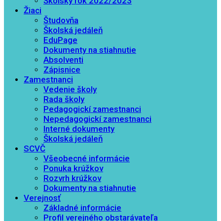
Školský rok 2022/2023
Žiaci
Študovňa
Školská jedáleň
EduPage
Dokumenty na stiahnutie
Absolventi
Zápisnice
Zamestnanci
Vedenie školy
Rada školy
Pedagogickí zamestnanci
Nepedagogickí zamestnanci
Interné dokumenty
Školská jedáleň
SCVČ
Všeobecné informácie
Ponuka krúžkov
Rozvrh krúžkov
Dokumenty na stiahnutie
Verejnosť
Základné informácie
Profil verejného obstarávateľa