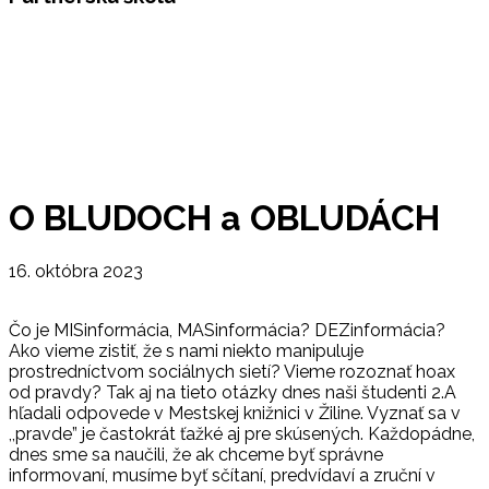
O BLUDOCH a OBLUDÁCH
16. októbra 2023
Čo je MISinformácia, MASinformácia? DEZinformácia?
Ako vieme zistiť, že s nami niekto manipuluje
prostredníctvom sociálnych sietí? Vieme rozoznať hoax
od pravdy? Tak aj na tieto otázky dnes naši študenti 2.A
hľadali odpovede v Mestskej knižnici v Žiline. Vyznať sa v
,,pravde” je častokrát ťažké aj pre skúsených. Každopádne,
dnes sme sa naučili, že ak chceme byť správne
informovaní, musíme byť sčítaní, predvídaví a zruční v