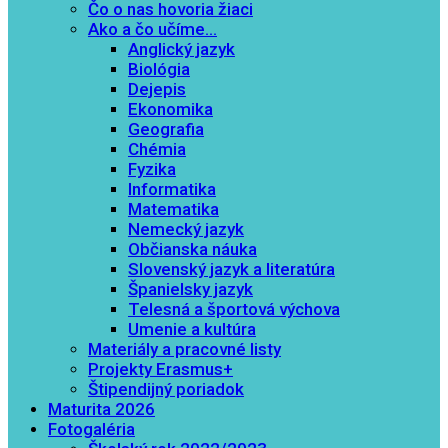
Čo o nas hovoria žiaci
Ako a čo učíme…
Anglický jazyk
Biológia
Dejepis
Ekonomika
Geografia
Chémia
Fyzika
Informatika
Matematika
Nemecký jazyk
Občianska náuka
Slovenský jazyk a literatúra
Španielsky jazyk
Telesná a športová výchova
Umenie a kultúra
Materiály a pracovné listy
Projekty Erasmus+
Štipendijný poriadok
Maturita 2026
Fotogaléria