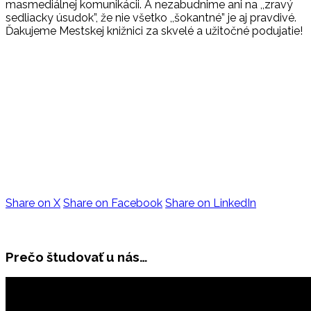
masmediálnej komunikácii. A nezabudnime ani na ,,zravý
sedliacky úsudok”, že nie všetko ,,šokantné” je aj pravdivé.
Ďakujeme Mestskej knižnici za skvelé a užitočné podujatie!
Share on X
Share on Facebook
Share on LinkedIn
Prečo študovať u nás…