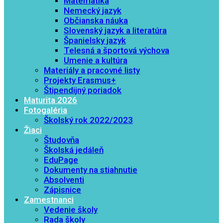
Matematika
Nemecký jazyk
Občianska náuka
Slovenský jazyk a literatúra
Španielsky jazyk
Telesná a športová výchova
Umenie a kultúra
Materiály a pracovné listy
Projekty Erasmus+
Štipendijný poriadok
Maturita 2026
Fotogaléria
Školský rok 2022/2023
Žiaci
Študovňa
Školská jedáleň
EduPage
Dokumenty na stiahnutie
Absolventi
Zápisnice
Zamestnanci
Vedenie školy
Rada školy