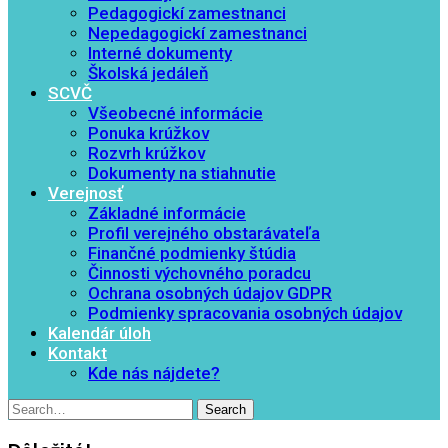
Pedagogickí zamestnanci
Nepedagogickí zamestnanci
Interné dokumenty
Školská jedáleň
SCVČ
Všeobecné informácie
Ponuka krúžkov
Rozvrh krúžkov
Dokumenty na stiahnutie
Verejnosť
Základné informácie
Profil verejného obstarávateľa
Finančné podmienky štúdia
Činnosti výchovného poradcu
Ochrana osobných údajov GDPR
Podmienky spracovania osobných údajov
Kalendár úloh
Kontakt
Kde nás nájdete?