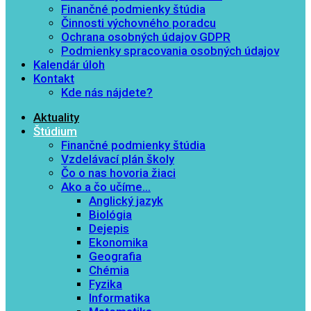
Finančné podmienky štúdia
Činnosti výchovného poradcu
Ochrana osobných údajov GDPR
Podmienky spracovania osobných údajov
Kalendár úloh
Kontakt
Kde nás nájdete?
Aktuality
Štúdium
Finančné podmienky štúdia
Vzdelávací plán školy
Čo o nas hovoria žiaci
Ako a čo učíme…
Anglický jazyk
Biológia
Dejepis
Ekonomika
Geografia
Chémia
Fyzika
Informatika