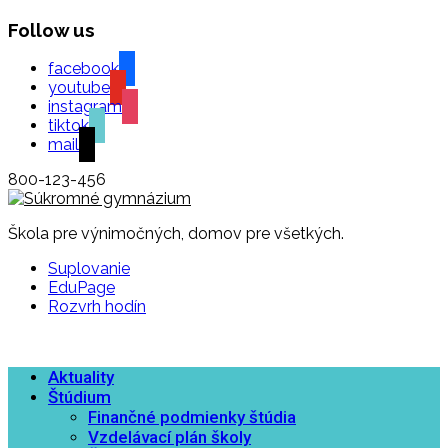
Follow us
facebook
youtube
instagram
tiktok
mail
800-123-456
Škola pre výnimočných, domov pre všetkých.
Suplovanie
EduPage
Rozvrh hodín
Aktuality
Štúdium
Finančné podmienky štúdia
Vzdelávací plán školy