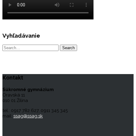
Vyhľadávanie
Kontakt
Súkromné gymnázium
Oravská 11
010 01 Žilina
tel.: 0917 782 627, 0911 345 345
mail:
ssag@ssag.sk