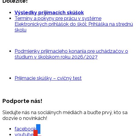
Dôležité!
Výsledky prijímacích skúšok
Termíny a pokyny pre prácu v systéme
Elektronických prihlášok do škôl: Prihláška na strednú
školu
Podmienky prijímacieho konania pre uchádzačov o
štúdium v školskom roku 2026/2027
Prijímacie skúšky – cvičný
test
Podporte nás!
Sledujte nás na sociálnych médiách a buďte prvý, kto sa
dozvie o novinkách!
facebook
youtube