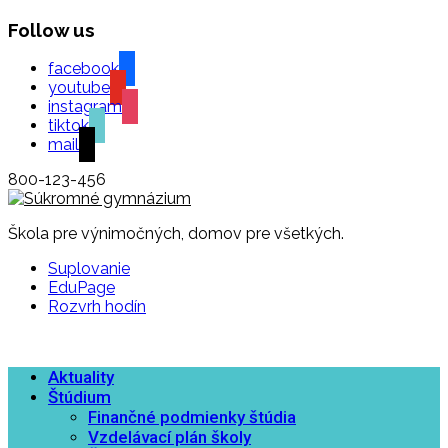
Follow us
facebook
youtube
instagram
tiktok
mail
800-123-456
Škola pre výnimočných, domov pre všetkých.
Suplovanie
EduPage
Rozvrh hodín
Aktuality
Štúdium
Finančné podmienky štúdia
Vzdelávací plán školy