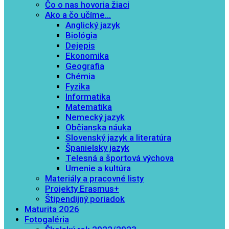
Čo o nas hovoria žiaci
Ako a čo učíme…
Anglický jazyk
Biológia
Dejepis
Ekonomika
Geografia
Chémia
Fyzika
Informatika
Matematika
Nemecký jazyk
Občianska náuka
Slovenský jazyk a literatúra
Španielsky jazyk
Telesná a športová výchova
Umenie a kultúra
Materiály a pracovné listy
Projekty Erasmus+
Štipendijný poriadok
Maturita 2026
Fotogaléria