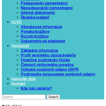
Pedagogickí zamestnanci
Nepedagogickí zamestnanci
Interné dokumenty
Školská jedáleň
SCVČ
Všeobecné informácie
Ponuka krúžkov
Rozvrh krúžkov
Dokumenty na stiahnutie
Verejnosť
Základné informácie
Profil verejného obstarávateľa
Finančné podmienky štúdia
Činnosti výchovného poradcu
Ochrana osobných údajov GDPR
Podmienky spracovania osobných údajov
Kalendár úloh
Kontakt
Kde nás nájdete?