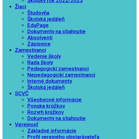
Školský rok 2022/2023
Žiaci
Študovňa
Školská jedáleň
EduPage
Dokumenty na stiahnutie
Absolventi
Zápisnice
Zamestnanci
Vedenie školy
Rada školy
Pedagogickí zamestnanci
Nepedagogickí zamestnanci
Interné dokumenty
Školská jedáleň
SCVČ
Všeobecné informácie
Ponuka krúžkov
Rozvrh krúžkov
Dokumenty na stiahnutie
Verejnosť
Základné informácie
Profil verejného obstarávateľa