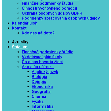
Finančné podmienky štúdia
Činnosti výchovného poradcu
Ochrana osobných údajov GDPR
Podmienky spracovania osobných údajov
Kalendár úloh
Kontakt
Kde nás nájdete?
Aktuality
Štúdium
Finančné podmienky štúdia
Vzdelávací plán školy
Čo o nas hovoria žiaci
Ako a čo učíme…
Anglický jazyk
Biológia
Dejepis
Ekonomika
Geografia
Chémia
Fyzika
Informatika