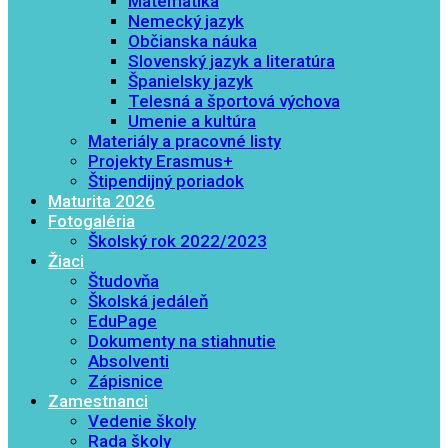
Matematika
Nemecký jazyk
Občianska náuka
Slovenský jazyk a literatúra
Španielsky jazyk
Telesná a športová výchova
Umenie a kultúra
Materiály a pracovné listy
Projekty Erasmus+
Štipendijný poriadok
Maturita 2026
Fotogaléria
Školský rok 2022/2023
Žiaci
Študovňa
Školská jedáleň
EduPage
Dokumenty na stiahnutie
Absolventi
Zápisnice
Zamestnanci
Vedenie školy
Rada školy