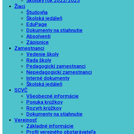
Školský rok 2022/2023
Žiaci
Študovňa
Školská jedáleň
EduPage
Dokumenty na stiahnutie
Absolventi
Zápisnice
Zamestnanci
Vedenie školy
Rada školy
Pedagogickí zamestnanci
Nepedagogickí zamestnanci
Interné dokumenty
Školská jedáleň
SCVČ
Všeobecné informácie
Ponuka krúžkov
Rozvrh krúžkov
Dokumenty na stiahnutie
Verejnosť
Základné informácie
Profil verejného obstarávateľa