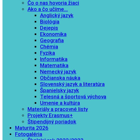
Čo o nas hovoria žiaci
Ako a čo učíme…
Anglický jazyk
Biológia
Dejepis
Ekonomika
Geografia
Chémia
Fyzika
Informatika
Matematika
Nemecký jazyk
Občianska náuka
Slovenský jazyk a literatúra
Španielsky jazyk
Telesná a športová výchova
Umenie a kultúra
Materiály a pracovné listy
Projekty Erasmus+
Štipendijný poriadok
Maturita 2026
Fotogaléria