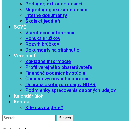
Pedagogickí zamestnanci
Nepedagogickí zamestnanci
Interné dokumenty
Školská jedáleň
SCVČ
Všeobecné informácie
Ponuka krúžkov
Rozvrh krúžkov
Dokumenty na stiahnutie
Verejnosť
Základné informácie
Profil verejného obstarávateľa
Finančné podmienky štúdia
Činnosti výchovného poradcu
Ochrana osobných údajov GDPR
Podmienky spracovania osobných údajov
Kalendár úloh
Kontakt
Kde nás nájdete?