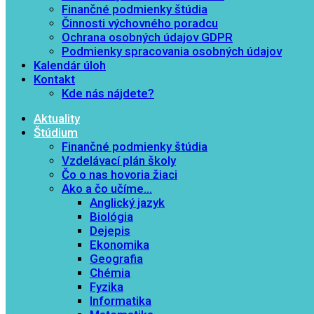
Finančné podmienky štúdia
Činnosti výchovného poradcu
Ochrana osobných údajov GDPR
Podmienky spracovania osobných údajov
Kalendár úloh
Kontakt
Kde nás nájdete?
Aktuality
Štúdium
Finančné podmienky štúdia
Vzdelávací plán školy
Čo o nas hovoria žiaci
Ako a čo učíme…
Anglický jazyk
Biológia
Dejepis
Ekonomika
Geografia
Chémia
Fyzika
Informatika