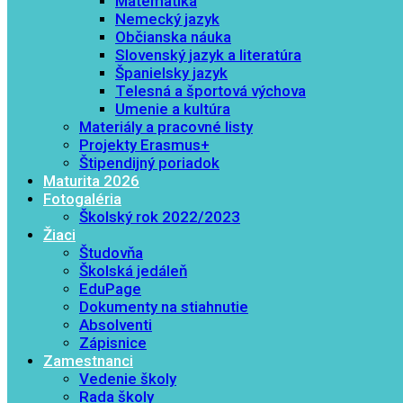
Matematika
Nemecký jazyk
Občianska náuka
Slovenský jazyk a literatúra
Španielsky jazyk
Telesná a športová výchova
Umenie a kultúra
Materiály a pracovné listy
Projekty Erasmus+
Štipendijný poriadok
Maturita 2026
Fotogaléria
Školský rok 2022/2023
Žiaci
Študovňa
Školská jedáleň
EduPage
Dokumenty na stiahnutie
Absolventi
Zápisnice
Zamestnanci
Vedenie školy
Rada školy