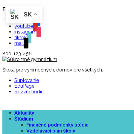
Follow us
SK
facebook
youtube
instagram
tiktok
mail
800-123-456
Škola pre výnimočných, domov pre všetkých.
Suplovanie
EduPage
Rozvrh hodín
Aktuality
Štúdium
Finančné podmienky štúdia
Vzdelávací plán školy