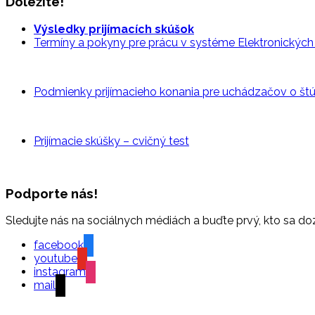
Dôležité!
Výsledky prijímacích skúšok
Termíny a pokyny pre prácu v systéme Elektronických p
Podmienky prijímacieho konania pre uchádzačov o š
Prijímacie skúšky – cvičný
test
Podporte nás!
Sledujte nás na sociálnych médiách a buďte prvý, kto sa do
facebook
youtube
instagram
mail