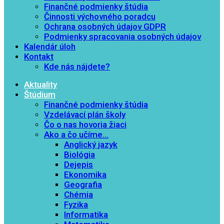
Finančné podmienky štúdia
Činnosti výchovného poradcu
Ochrana osobných údajov GDPR
Podmienky spracovania osobných údajov
Kalendár úloh
Kontakt
Kde nás nájdete?
Aktuality
Štúdium
Finančné podmienky štúdia
Vzdelávací plán školy
Čo o nas hovoria žiaci
Ako a čo učíme…
Anglický jazyk
Biológia
Dejepis
Ekonomika
Geografia
Chémia
Fyzika
Informatika