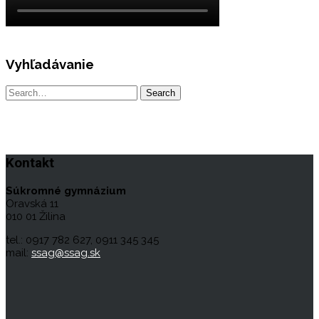
Vyhľadávanie
Kontakt
Súkromné gymnázium
Oravská 11
010 01 Žilina
tel.: 0917 782 627, 0911 345 345
mail:
ssag@ssag.sk