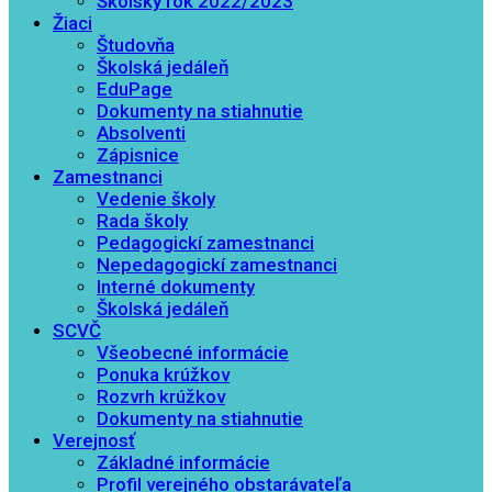
Školský rok 2022/2023
Žiaci
Študovňa
Školská jedáleň
EduPage
Dokumenty na stiahnutie
Absolventi
Zápisnice
Zamestnanci
Vedenie školy
Rada školy
Pedagogickí zamestnanci
Nepedagogickí zamestnanci
Interné dokumenty
Školská jedáleň
SCVČ
Všeobecné informácie
Ponuka krúžkov
Rozvrh krúžkov
Dokumenty na stiahnutie
Verejnosť
Základné informácie
Profil verejného obstarávateľa