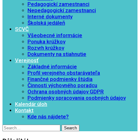
Pedagogickí zamestnanci
Nepedagogickí zamestnanci
Interné dokumenty
Školská jedáleň
SCVČ
Všeobecné informácie
Ponuka krúžkov
Rozvrh krúžkov
Dokumenty na stiahnutie
Verejnosť
Základné informácie
Profil verejného obstarávateľa
Finančné podmienky štúdia
Činnosti výchovného poradcu
Ochrana osobných údajov GDPR
Podmienky spracovania osobných údajov
Kalendár úloh
Kontakt
Kde nás nájdete?