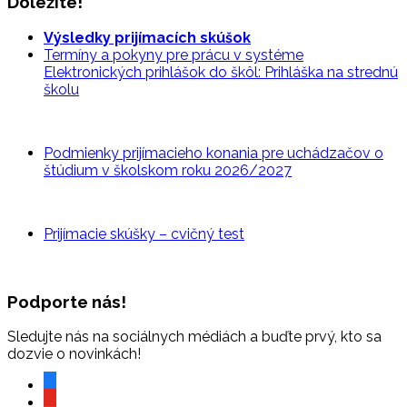
Dôležité!
Výsledky prijímacích skúšok
Termíny a pokyny pre prácu v systéme
Elektronických prihlášok do škôl: Prihláška na strednú
školu
Podmienky prijímacieho konania pre uchádzačov o
štúdium v školskom roku 2026/2027
Prijímacie skúšky – cvičný
test
Podporte nás!
Sledujte nás na sociálnych médiách a buďte prvý, kto sa
dozvie o novinkách!
facebook
youtube