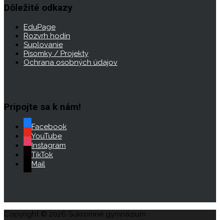
Dôležité odkazy
EduPage
Rozvrh hodín
Suplovanie
Písomky / Projekty
Ochrana osobných údajov
Pripojte sa k nám!
Facebook
YouTube
Instagram
TikTok
Mail
Copyright © 2026 Súkromné gymnázium