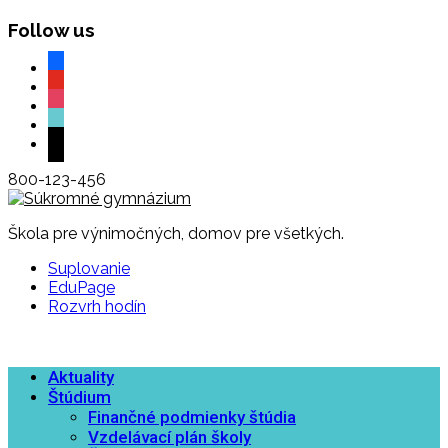
Follow us
facebook
youtube
instagram
tiktok
mail
800-123-456
Škola pre výnimočných, domov pre všetkých.
Suplovanie
EduPage
Rozvrh hodín
Aktuality
Štúdium
Finančné podmienky štúdia
Vzdelávací plán školy