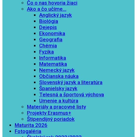
Čo o nas hovoria žiaci
Ako a čo učíme…
Anglický jazyk
Biológia
Dejepis
Ekonomika
Geografia
Chémia
Fyzika
Informatika
Matematika
Nemecký jazyk
Občianska náuka
Slovenský jazyk a literatúra
Španielsky jazyk
Telesná a športová výchova
Umenie a kultúra
Materiály a pracovné listy
Projekty Erasmus+
Štipendijný poriadok
Maturita 2026
Fotogaléria