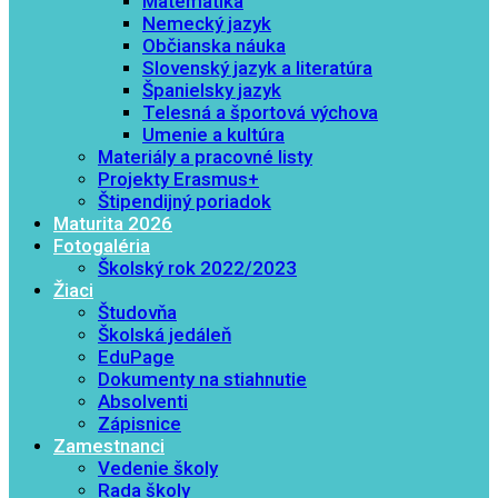
Matematika
Nemecký jazyk
Občianska náuka
Slovenský jazyk a literatúra
Španielsky jazyk
Telesná a športová výchova
Umenie a kultúra
Materiály a pracovné listy
Projekty Erasmus+
Štipendijný poriadok
Maturita 2026
Fotogaléria
Školský rok 2022/2023
Žiaci
Študovňa
Školská jedáleň
EduPage
Dokumenty na stiahnutie
Absolventi
Zápisnice
Zamestnanci
Vedenie školy
Rada školy