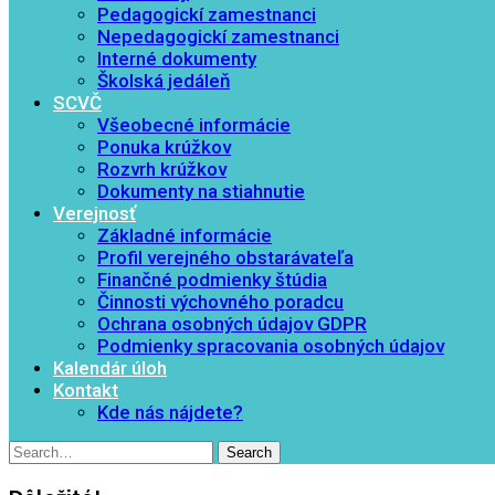
Pedagogickí zamestnanci
Nepedagogickí zamestnanci
Interné dokumenty
Školská jedáleň
SCVČ
Všeobecné informácie
Ponuka krúžkov
Rozvrh krúžkov
Dokumenty na stiahnutie
Verejnosť
Základné informácie
Profil verejného obstarávateľa
Finančné podmienky štúdia
Činnosti výchovného poradcu
Ochrana osobných údajov GDPR
Podmienky spracovania osobných údajov
Kalendár úloh
Kontakt
Kde nás nájdete?