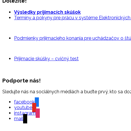
Dôležité!
Výsledky prijímacích skúšok
Termíny a pokyny pre prácu v systéme Elektronických p
Podmienky prijímacieho konania pre uchádzačov o š
Prijímacie skúšky – cvičný
test
Podporte nás!
Sledujte nás na sociálnych médiách a buďte prvý, kto sa do
facebook
youtube
instagram
mail