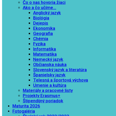
Čo o nas hovoria žiaci
Ako a čo učíme…
Anglický jazyk
Biológia
Dejepis
Ekonomika
Geografia
Chémia
Fyzika
Informatika
Matematika
Nemecký jazyk
Občianska náuka
Slovenský jazyk a literatúra
Španielsky jazyk
Telesná a športová výchova
Umenie a kultúra
Materiály a pracovné listy
Projekty Erasmus+
Štipendijný poriadok
Maturita 2026
Fotogaléria