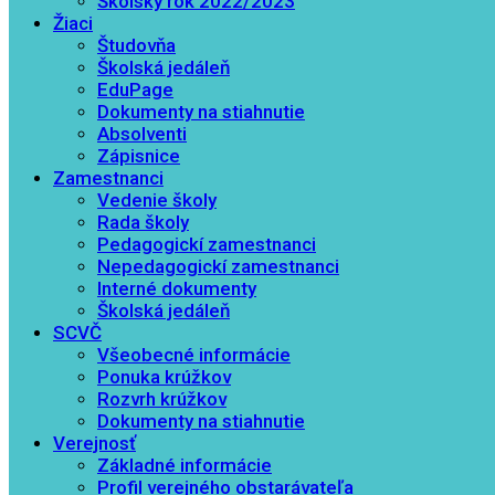
Školský rok 2022/2023
Žiaci
Študovňa
Školská jedáleň
EduPage
Dokumenty na stiahnutie
Absolventi
Zápisnice
Zamestnanci
Vedenie školy
Rada školy
Pedagogickí zamestnanci
Nepedagogickí zamestnanci
Interné dokumenty
Školská jedáleň
SCVČ
Všeobecné informácie
Ponuka krúžkov
Rozvrh krúžkov
Dokumenty na stiahnutie
Verejnosť
Základné informácie
Profil verejného obstarávateľa