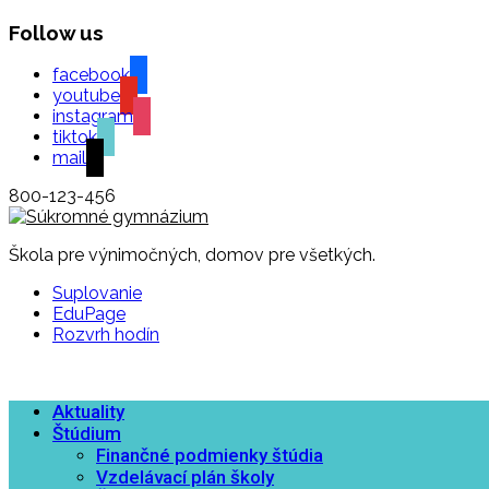
Follow us
facebook
youtube
instagram
tiktok
mail
800-123-456
Škola pre výnimočných, domov pre všetkých.
Suplovanie
EduPage
Rozvrh hodín
Aktuality
Štúdium
Finančné podmienky štúdia
Vzdelávací plán školy