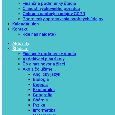
Finančné podmienky štúdia
Činnosti výchovného poradcu
Ochrana osobných údajov GDPR
Podmienky spracovania osobných údajov
Kalendár úloh
Kontakt
Kde nás nájdete?
Aktuality
Štúdium
Finančné podmienky štúdia
Vzdelávací plán školy
Čo o nas hovoria žiaci
Ako a čo učíme…
Anglický jazyk
Biológia
Dejepis
Ekonomika
Geografia
Chémia
Fyzika
Informatika