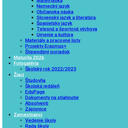
Matematika
Nemecký jazyk
Občianska náuka
Slovenský jazyk a literatúra
Španielsky jazyk
Telesná a športová výchova
Umenie a kultúra
Materiály a pracovné listy
Projekty Erasmus+
Štipendijný poriadok
Maturita 2026
Fotogaléria
Školský rok 2022/2023
Žiaci
Študovňa
Školská jedáleň
EduPage
Dokumenty na stiahnutie
Absolventi
Zápisnice
Zamestnanci
Vedenie školy
Rada školy