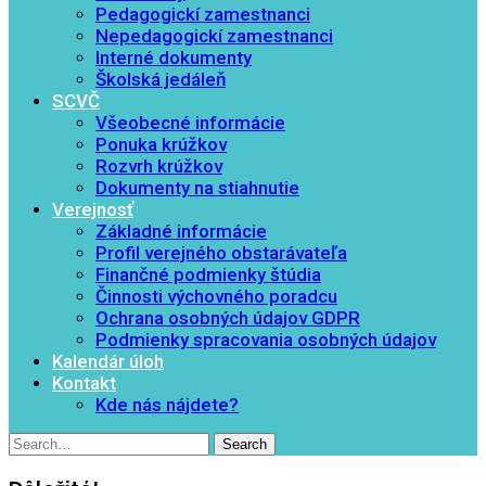
Pedagogickí zamestnanci
Nepedagogickí zamestnanci
Interné dokumenty
Školská jedáleň
SCVČ
Všeobecné informácie
Ponuka krúžkov
Rozvrh krúžkov
Dokumenty na stiahnutie
Verejnosť
Základné informácie
Profil verejného obstarávateľa
Finančné podmienky štúdia
Činnosti výchovného poradcu
Ochrana osobných údajov GDPR
Podmienky spracovania osobných údajov
Kalendár úloh
Kontakt
Kde nás nájdete?