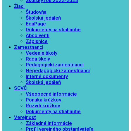
Školský rok 2022/2023
Žiaci
Študovňa
Školská jedáleň
EduPage
Dokumenty na stiahnutie
Absolventi
Zápisnice
Zamestnanci
Vedenie školy
Rada školy
Pedagogickí zamestnanci
Nepedagogickí zamestnanci
Interné dokumenty
Školská jedáleň
SCVČ
Všeobecné informácie
Ponuka krúžkov
Rozvrh krúžkov
Dokumenty na stiahnutie
Verejnosť
Základné informácie
Profil verejného obstarávateľa