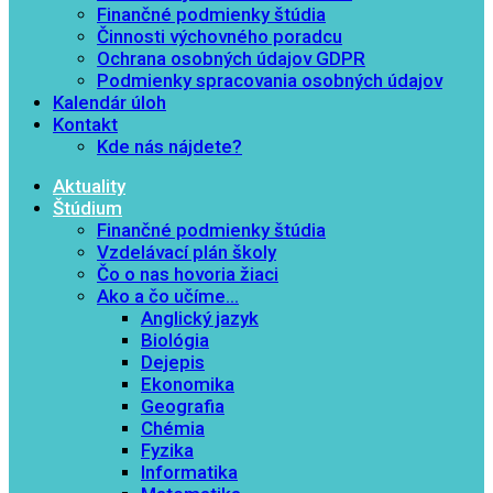
Finančné podmienky štúdia
Činnosti výchovného poradcu
Ochrana osobných údajov GDPR
Podmienky spracovania osobných údajov
Kalendár úloh
Kontakt
Kde nás nájdete?
Aktuality
Štúdium
Finančné podmienky štúdia
Vzdelávací plán školy
Čo o nas hovoria žiaci
Ako a čo učíme…
Anglický jazyk
Biológia
Dejepis
Ekonomika
Geografia
Chémia
Fyzika
Informatika