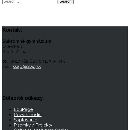
Kontakt
Súkromné gymnázium
Oravská 11
010 01 Žilina
tel.: 0917 782 627, 0911 345 345
mail:
ssag@ssag.sk
Dôležité odkazy
EduPage
Rozvrh hodín
Suplovanie
Písomky / Projekty