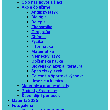
Čo o nas hovoria žiaci
Ako a čo učíme…
Anglický jazyk
Biológia
Dejepis
Ekonomika
Geografia
Chémia
Fyzika
Informatika
Matematika
Nemecký jazyk
Občianska náuka
Slovenský jazyk a literatúra
Španielsky jazyk
Telesná a športová výchova
Umenie a kultúra
Materiály a pracovné listy
Projekty Erasmus+
Štipendijný poriadok
Maturita 2026
Fotogaléria