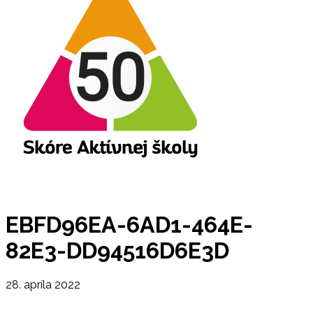
EBFD96EA-6AD1-464E-
82E3-DD94516D6E3D
28. apríla 2022