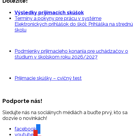
Dôležité!
Výsledky prijímacích skúšok
Termíny a pokyny pre prácu v systéme
Elektronických prihlášok do škôl: Prihláška na strednú
školu
Podmienky prijímacieho konania pre uchádzačov o
štúdium v školskom roku 2026/2027
Prijímacie skúšky – cvičný
test
Podporte nás!
Sledujte nás na sociálnych médiách a buďte prvý, kto sa
dozvie o novinkách!
facebook
youtube