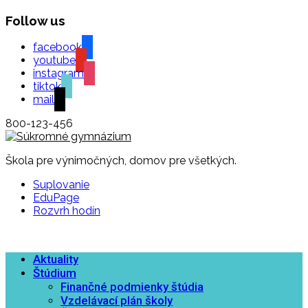
Follow us
facebook
youtube
instagram
tiktok
mail
800-123-456
Škola pre výnimočných, domov pre všetkých.
Suplovanie
EduPage
Rozvrh hodín
Aktuality
Štúdium
Finančné podmienky štúdia
Vzdelávací plán školy