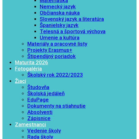
Matematika
Nemecký jazyk
Občianska náuka
Slovenský jazyk a literatúra
Španielsky jazyk
Telesná a športová výchova
Umenie a kultúra
Materiály a pracovné listy
Projekty Erasmus+
Štipendijný poriadok
Maturita 2026
Fotogaléria
Školský rok 2022/2023
Žiaci
Študovňa
Školská jedáleň
EduPage
Dokumenty na stiahnutie
Absolventi
Zápisnice
Zamestnanci
Vedenie školy
Rada školy