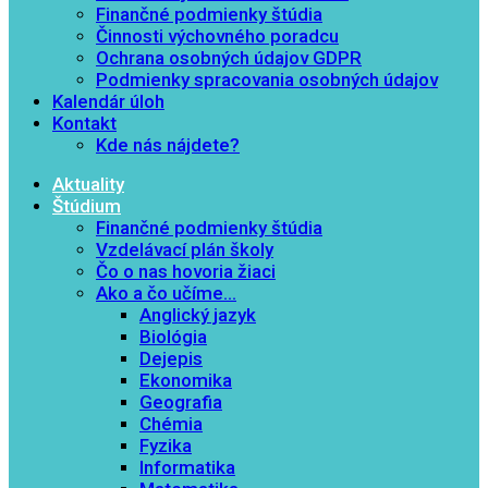
Finančné podmienky štúdia
Činnosti výchovného poradcu
Ochrana osobných údajov GDPR
Podmienky spracovania osobných údajov
Kalendár úloh
Kontakt
Kde nás nájdete?
Aktuality
Štúdium
Finančné podmienky štúdia
Vzdelávací plán školy
Čo o nas hovoria žiaci
Ako a čo učíme…
Anglický jazyk
Biológia
Dejepis
Ekonomika
Geografia
Chémia
Fyzika
Informatika