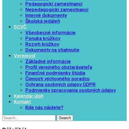
Pedagogickí zamestnanci
Nepedagogickí zamestnanci
Interné dokumenty
Školská jedáleň
SCVČ
Všeobecné informácie
Ponuka krúžkov
Rozvrh krúžkov
Dokumenty na stiahnutie
Verejnosť
Základné informácie
Profil verejného obstarávateľa
Finančné podmienky štúdia
Činnosti výchovného poradcu
Ochrana osobných údajov GDPR
Podmienky spracovania osobných údajov
Kalendár úloh
Kontakt
Kde nás nájdete?