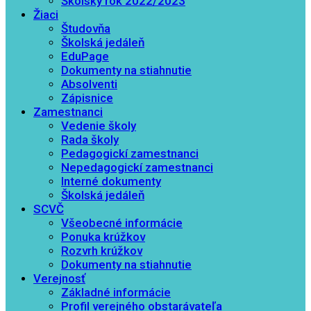
Školský rok 2022/2023
Žiaci
Študovňa
Školská jedáleň
EduPage
Dokumenty na stiahnutie
Absolventi
Zápisnice
Zamestnanci
Vedenie školy
Rada školy
Pedagogickí zamestnanci
Nepedagogickí zamestnanci
Interné dokumenty
Školská jedáleň
SCVČ
Všeobecné informácie
Ponuka krúžkov
Rozvrh krúžkov
Dokumenty na stiahnutie
Verejnosť
Základné informácie
Profil verejného obstarávateľa