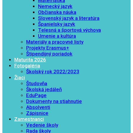
Matematika
Nemecký jazyk
Občianska náuka
Slovenský jazyk a literatúra
Španielsky jazyk
Telesná a športová výchova
Umenie a kultúra
Materiály a pracovné listy
Projekty Erasmus+
Štipendijný poriadok
Maturita 2026
Fotogaléria
Školský rok 2022/2023
Žiaci
Študovňa
Školská jedáleň
EduPage
Dokumenty na stiahnutie
Absolventi
Zápisnice
Zamestnanci
Vedenie školy
Rada školy