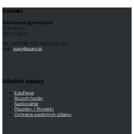
Kontakt
Súkromné gymnázium
Oravská 11
010 01 Žilina
tel.: 0917 782 627, 0911 345 345
mail:
ssag@ssag.sk
Dôležité odkazy
EduPage
Rozvrh hodín
Suplovanie
Písomky / Projekty
Ochrana osobných údajov