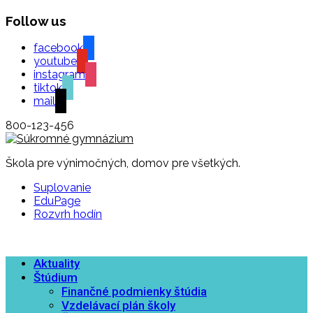
Follow us
facebook
youtube
instagram
tiktok
mail
800-123-456
Škola pre výnimočných, domov pre všetkých.
Suplovanie
EduPage
Rozvrh hodín
Aktuality
Štúdium
Finančné podmienky štúdia
Vzdelávací plán školy