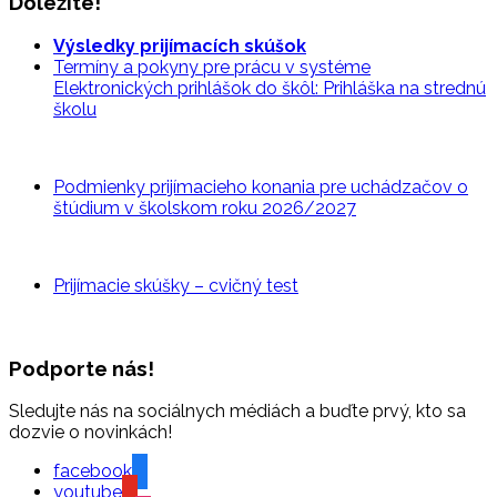
Dôležité!
Výsledky prijímacích skúšok
Termíny a pokyny pre prácu v systéme
Elektronických prihlášok do škôl: Prihláška na strednú
školu
Podmienky prijímacieho konania pre uchádzačov o
štúdium v školskom roku 2026/2027
Prijímacie skúšky – cvičný
test
Podporte nás!
Sledujte nás na sociálnych médiách a buďte prvý, kto sa
dozvie o novinkách!
facebook
youtube