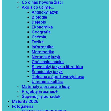
Čo o nas hovoria žiaci
Ako a čo učíme…
Anglický jazyk
Biológia
Dejepis
Ekonomika
Geografia
Chémia
Fyzika
Informatika
Matematika
Nemecký jazyk
Občianska náuka
Slovenský jazyk a literatúra
Španielsky jazyk
Telesná a športová výchova
Umenie a kultúra
Materiály a pracovné listy
Projekty Erasmus+
Štipendijný poriadok
Maturita 2026
Fotogaléria